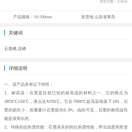
浏览次数：
4106
次
产品规格：
10-500mm
发货地:
山东省青岛
关键词
石墨槽,流槽
详细说明
一、该产品具有以下特性：

1、耐高温：石墨是目前已知的耐高温的材料之一。它的熔点为
3850℃±50℃，沸点达4250℃。它在7000℃超高温电弧下10S，石
墨的损失小，按重量计石墨损失0.8%。由此可见，石墨的耐高温性
能是很突出的。

2、特殊的抗热震性能：石墨具良好的抗热震性能，即当温度突然变