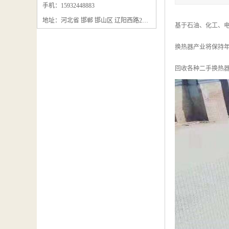
石墨粉回收
手机：15932448883
地址：河北省 邯郸 邯山区 辽阳西路295号
石墨换热器回收
基于石油、化工、电
石墨纸回收
换热器产业将保持年均
回收石墨板
回收各种二手换热器
回收石墨电极
石墨板回收
石墨回收
回收冷凝器