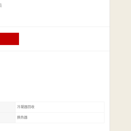
漳县
冷凝器回收
换热器