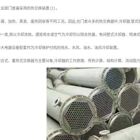
部门普遍采用的热交换装置 [1] 。
凝、加热、蒸发、废热回收等不同工况。因此,在门类众多的热交换器中,冷却器,管
的一类,用以冷却流体。通常用水或空气为冷却剂以除去热量。有间壁式冷却器、喷淋
等大电器设备配套作为冷却保护付机的纯水、水风、油水、油风冷却装置。
合式、蓄热式交换器为主要对象,冷却器的工作原理、传热计算、结构计算、流动阻力