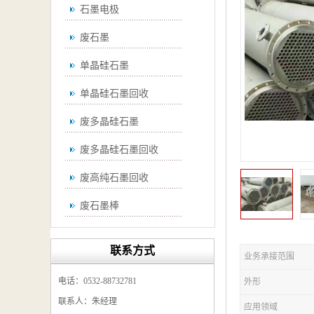
石墨电极
废石墨
单晶硅石墨
单晶硅石墨回收
废多晶硅石墨
废多晶硅石墨回收
废高纯石墨回收
废石墨棒
废石墨棒回收
联系方式
业务承接范围
废石墨换热器回收
电话：0532-88732781
外形
高纯石墨回收
联系人：朱经理
应用领域