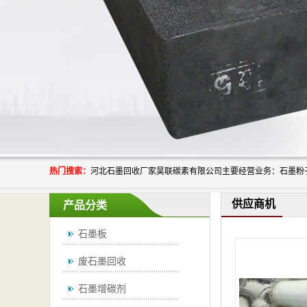
热门搜索：
供应商机
产品分类
石墨板
废石墨回收
石墨增碳剂