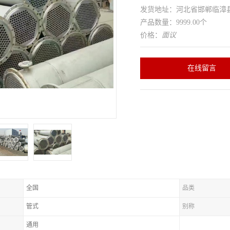
发货地址：河北省邯郸临
产品数量：9999.00个
价格：
面议
在线留言
全国
品类
管式
别称
通用