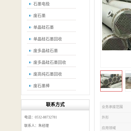
石墨电极
废石墨
单晶硅石墨
单晶硅石墨回收
废多晶硅石墨
废多晶硅石墨回收
废高纯石墨回收
废石墨棒
废石墨棒回收
联系方式
业务承接范围
废石墨换热器回收
电话：0532-88732781
外形
高纯石墨回收
联系人：朱经理
应用领域