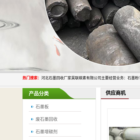
热门搜索：
供应商机
产品分类
石墨板
废石墨回收
石墨增碳剂