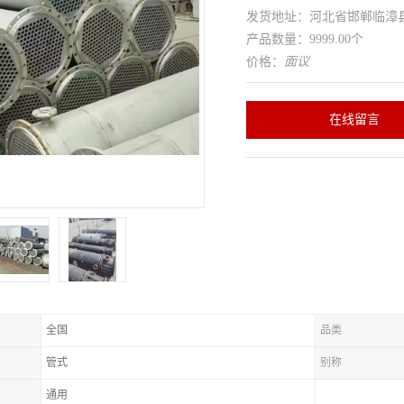
发货地址：河北省邯郸临
产品数量：9999.00个
价格：
面议
在线留言
全国
品类
管式
别称
通用