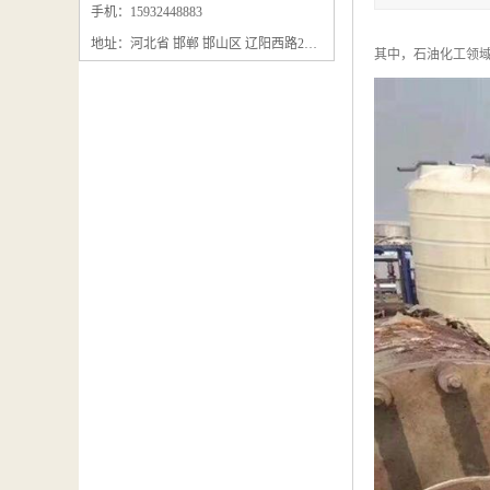
石墨粉回收
手机：15932448883
地址：河北省 邯郸 邯山区 辽阳西路295号
石墨换热器回收
其中，石油化工领域
石墨纸回收
回收石墨板
回收石墨电极
石墨板回收
石墨回收
回收冷凝器