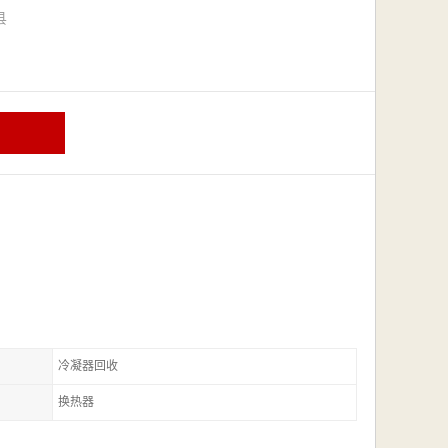
漳县
冷凝器回收
换热器