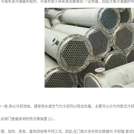
，冷凝水进冷凝器壳程时，冷凝水由于自蒸发而要放出 一定热量。因此计算冷凝器的
的一类,用以冷却流体。通常用水或空气为冷却剂以除去热量。主要可以分为列管式冷
部门普遍采用的热交换装置 [1] 。
凝、加热、蒸发、废热回收等不同工况。因此,在门类众多的热交换器中,冷却器,管