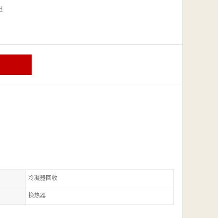
漳县
冷凝器回收
换热器