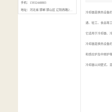
石墨粉回收
手机：15932448883
地址：河北省 邯郸 邯山区 辽阳西路295号
石墨换热器回收
冷却器是换热设备
石墨纸回收
通、轻工、食品等工业
回收石墨板
它适用于冷却器、冷
回收石墨电极
冷却器是换热设备
石墨板回收
和感应炉及中频炉
石墨回收
冷却器以间壁式、混
回收冷凝器