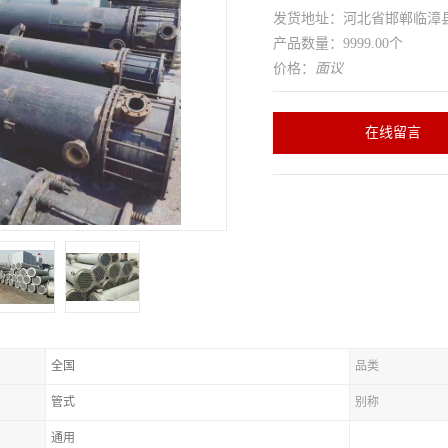
发货地址：河北省邯郸临
产品数量：9999.00个
价格：
面议
在线留言
全国
品类
管式
别称
通用