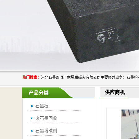
热门搜索：
供应商机
产品分类
石墨板
废石墨回收
石墨增碳剂