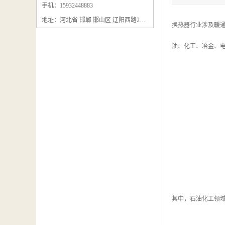
石墨粉回收
手机：15932448883
地址：河北省 邯郸 邯山区 辽阳西路295号
石墨换热器回收
换热器行业涉及暖通
石墨纸回收
油、化工、冶金、
回收石墨板
回收石墨电极
石墨板回收
石墨回收
回收冷凝器
其中，石油化工领域