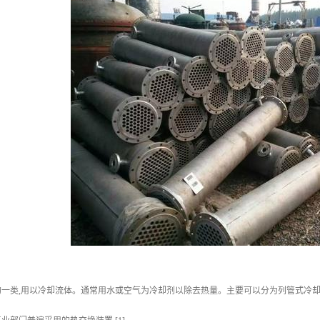
的一类,用以冷却流体。通常用水或空气为冷却剂以除去热量。主要可以分为列管式冷