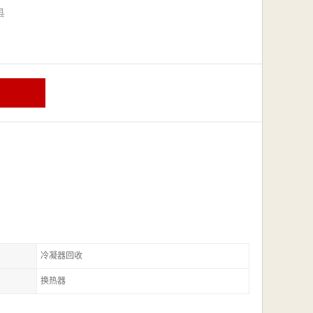
漳县
冷凝器回收
换热器