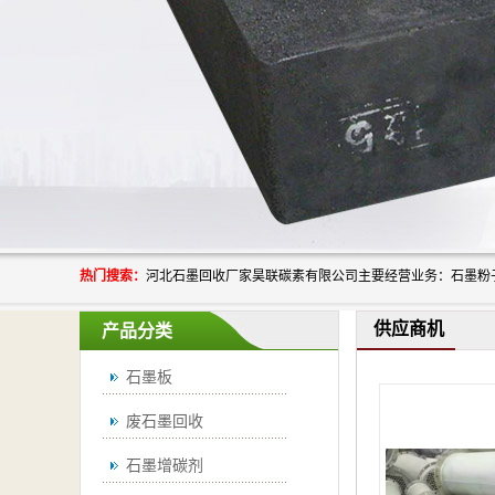
热门搜索：
供应商机
产品分类
石墨板
废石墨回收
石墨增碳剂