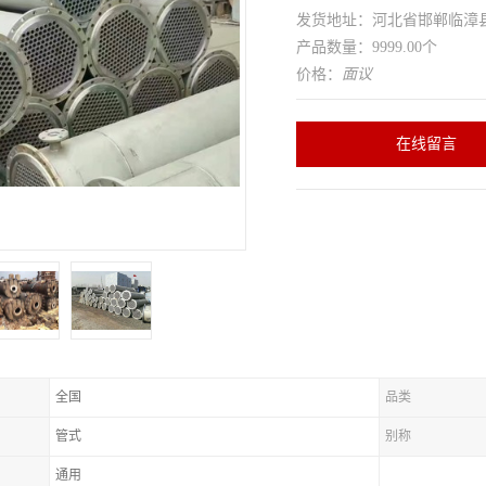
发货地址：河北省邯郸临
产品数量：9999.00个
价格：
面议
在线留言
全国
品类
管式
别称
通用