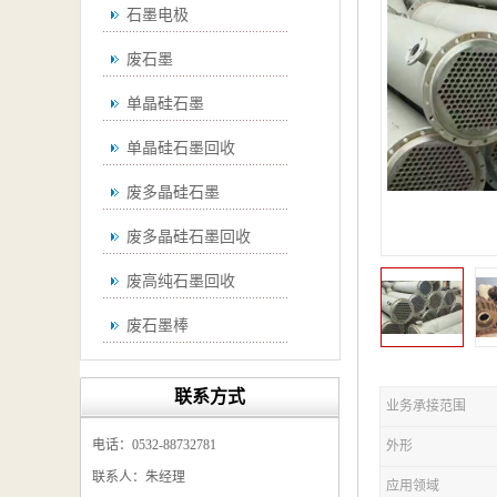
石墨电极
废石墨
单晶硅石墨
单晶硅石墨回收
废多晶硅石墨
废多晶硅石墨回收
废高纯石墨回收
废石墨棒
废石墨棒回收
联系方式
业务承接范围
废石墨换热器回收
电话：0532-88732781
外形
高纯石墨回收
联系人：朱经理
应用领域