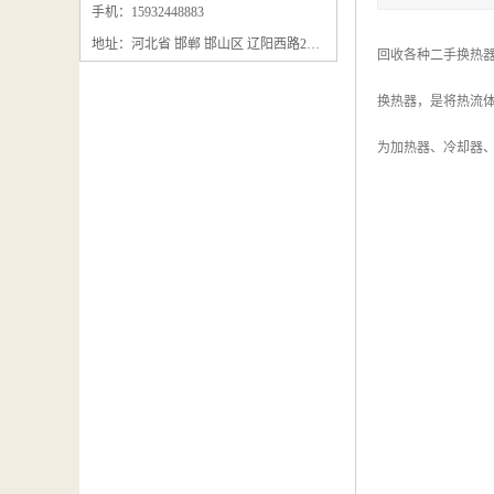
石墨粉回收
手机：15932448883
地址：河北省 邯郸 邯山区 辽阳西路295号
石墨换热器回收
回收各种二手换热器
石墨纸回收
换热器，是将热流
回收石墨板
为加热器、冷却器
回收石墨电极
石墨板回收
石墨回收
回收冷凝器