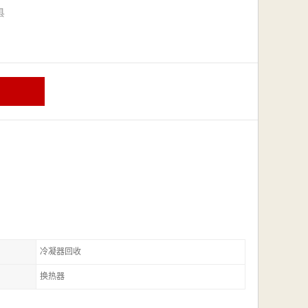
漳县
冷凝器回收
换热器