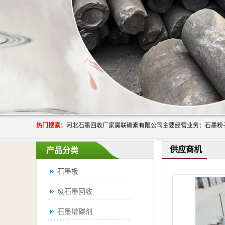
热门搜索：
供应商机
产品分类
石墨板
废石墨回收
石墨增碳剂