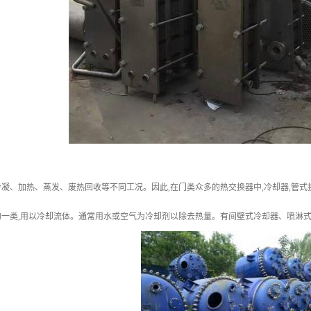
凝、加热、蒸发、废热回收等不同工况。因此,在门类众多的热交换器中,冷却器,管
的一类,用以冷却流体。通常用水或空气为冷却剂以除去热量。有间壁式冷却器、喷淋