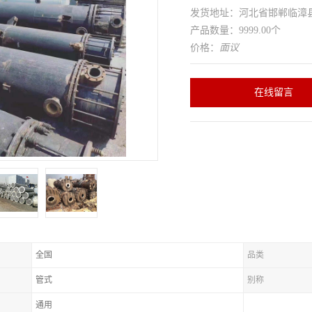
发货地址：河北省邯郸临
产品数量：9999.00个
价格：
面议
在线留言
全国
品类
管式
别称
通用