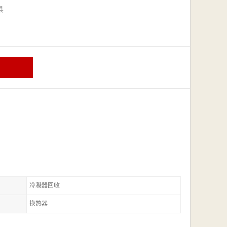
漳县
冷凝器回收
换热器