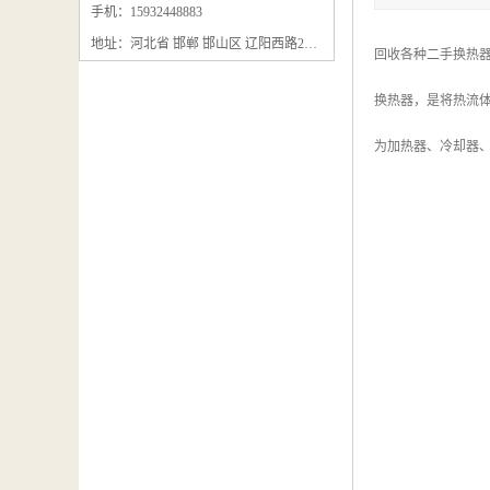
石墨粉回收
手机：15932448883
地址：河北省 邯郸 邯山区 辽阳西路295号
石墨换热器回收
回收各种二手换热器
石墨纸回收
换热器，是将热流
回收石墨板
为加热器、冷却器
回收石墨电极
石墨板回收
石墨回收
回收冷凝器