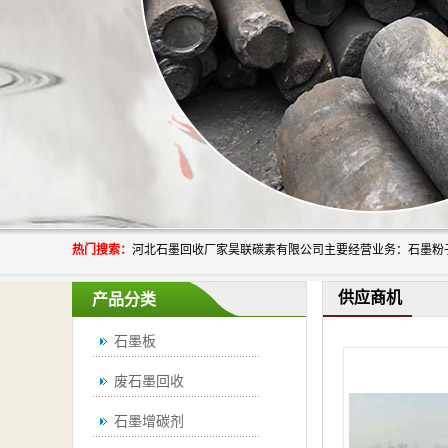
热门搜索：
供应商机
产品分类
石墨板
废石墨回收
石墨增碳剂