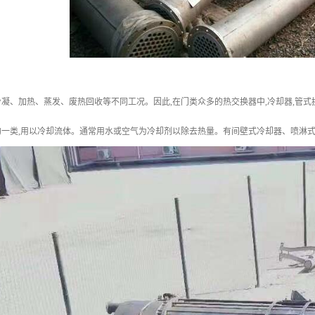
凝、加热、蒸发、废热回收等不同工况。因此,在门类众多的热交换器中,冷却器,管
的一类,用以冷却流体。通常用水或空气为冷却剂以除去热量。有间壁式冷却器、喷淋