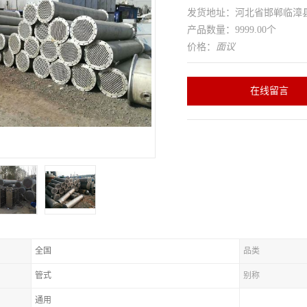
发货地址：河北省邯郸临
产品数量：9999.00个
价格：
面议
在线留言
全国
品类
管式
别称
通用