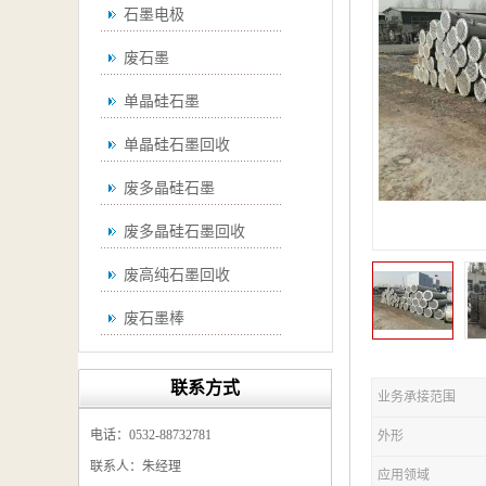
石墨电极
废石墨
单晶硅石墨
单晶硅石墨回收
废多晶硅石墨
废多晶硅石墨回收
废高纯石墨回收
废石墨棒
废石墨棒回收
联系方式
业务承接范围
废石墨换热器回收
电话：0532-88732781
外形
高纯石墨回收
联系人：朱经理
应用领域