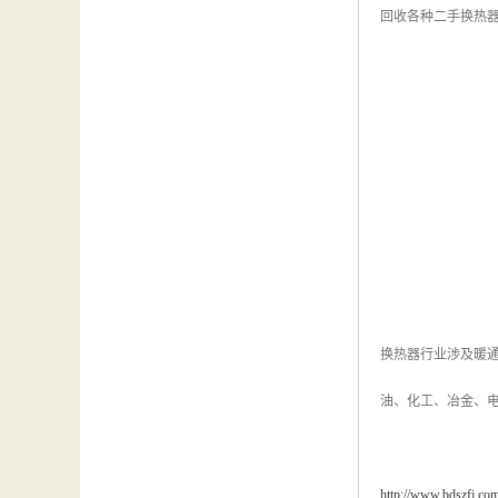
回收各种二手换热器
换热器行业涉及暖通
油、化工、冶金、
http://www.bdszfj.co