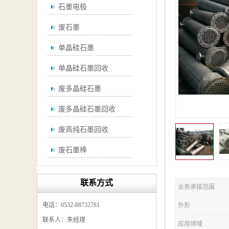
石墨电极
废石墨
单晶硅石墨
单晶硅石墨回收
废多晶硅石墨
废多晶硅石墨回收
废高纯石墨回收
废石墨棒
废石墨棒回收
联系方式
业务承接范围
废石墨换热器回收
电话：0532-88732781
外形
高纯石墨回收
联系人：朱经理
应用领域