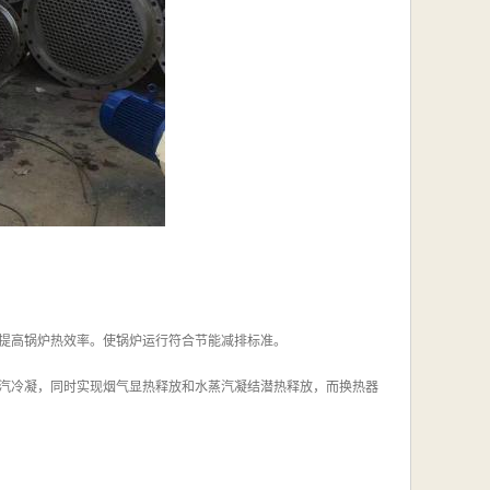
，提高锅炉热效率。使锅炉运行符合节能减排标准。
汽冷凝，同时实现烟气显热释放和水蒸汽凝结潜热释放，而换热器