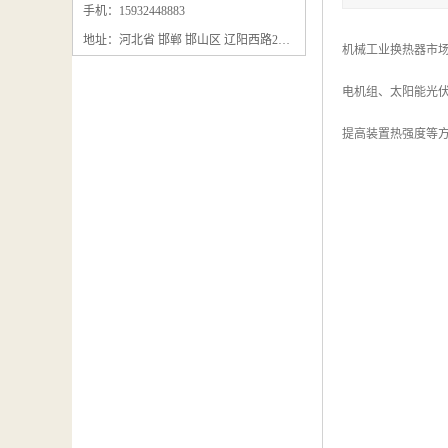
石墨粉回收
手机：15932448883
地址：河北省 邯郸 邯山区 辽阳西路295号
石墨换热器回收
机械工业换热器市场
石墨纸回收
电机组、太阳能光伏
回收石墨板
提高装置热强度等
回收石墨电极
石墨板回收
石墨回收
回收冷凝器