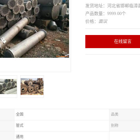
发货地址：河北省邯郸临
产品数量：9999.00个
价格：
面议
在线留言
全国
品类
管式
别称
通用