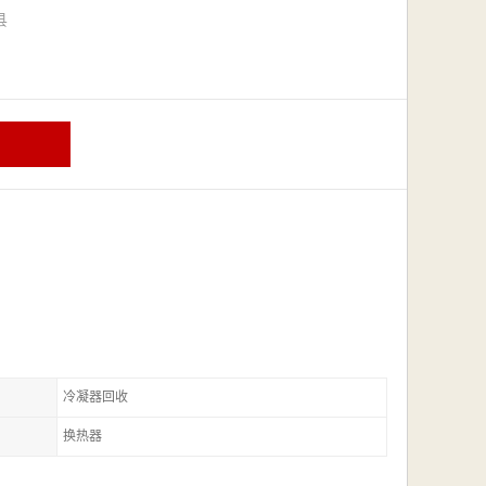
漳县
冷凝器回收
换热器