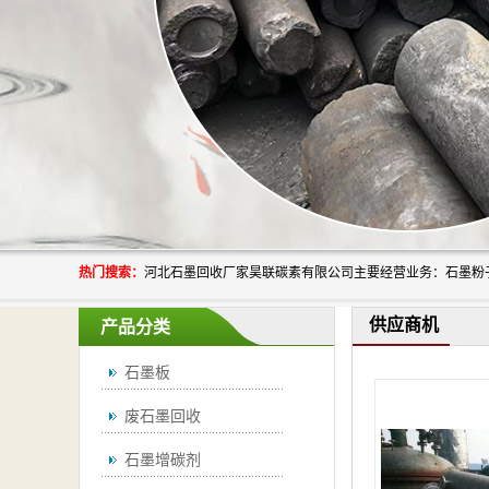
热门搜索：
供应商机
产品分类
石墨板
废石墨回收
石墨增碳剂