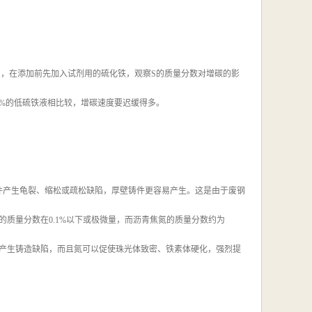
剂，在添加前先加入试剂用的硫化铁，观察S的质量分数对增碳的影
14%的低硫铁液相比较，增碳速度要迟缓得多。
，易使铸件产生龟裂、缩松或疏松缺陷，厚壁铸件更容易产生。这是由于废钢
质量分数在0.1%以下或极微量，而沥青焦氮的质量分数约为
仅容易产生铸造缺陷，而且氮可以促使珠光体致密、铁素体硬化，强烈提