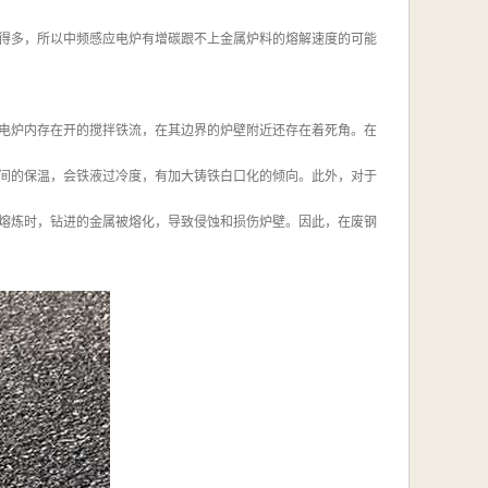
得多，所以中频感应电炉有增碳跟不上金属炉料的熔解速度的可能
电炉内存在开的搅拌铁流，在其边界的炉壁附近还存在着死角。在
间的保温，会铁液过冷度，有加大铸铁白口化的倾向。此外，对于
熔炼时，钻进的金属被熔化，导致侵蚀和损伤炉壁。因此，在废钢