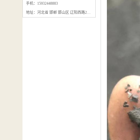
石墨粉回收
手机：15932448883
地址：河北省 邯郸 邯山区 辽阳西路295号
石墨换热器回收
石墨纸回收
回收石墨板
回收石墨电极
石墨板回收
石墨回收
回收冷凝器