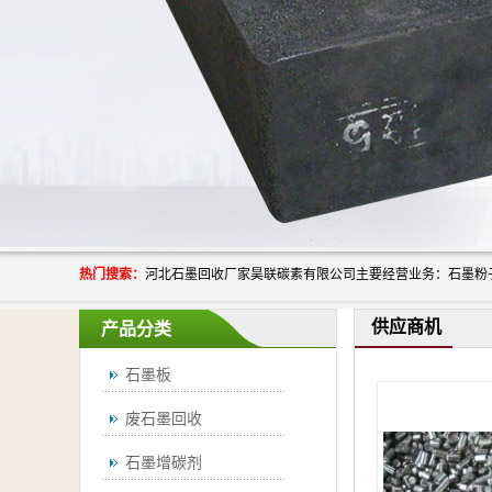
热门搜索：
供应商机
产品分类
石墨板
废石墨回收
石墨增碳剂