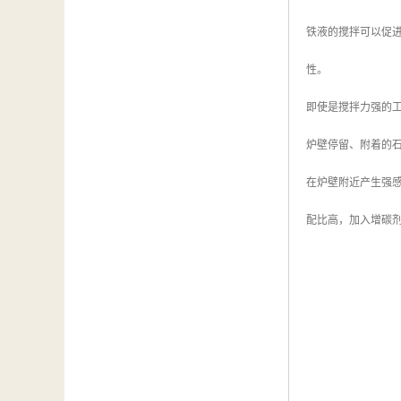
铁液的搅拌可以促
性。
即使是搅拌力强的
炉壁停留、附着的
在炉壁附近产生强
配比高，加入增碳