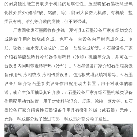
的耐腐蚀性能主要取决于树脂的耐腐蚀性。压型盼醒石墨板除强氧
化性介质外(如硝#酸、铭酸、等)，能耐大多数无机酸、有机酸、盐
类及有机、溶剂等介质的腐蚀，但不耐强碱。
厂家回收废石墨回收多少钱，夏河县3.石墨设备厂家介绍燃烧合
成装置作用的燃烧或合成。也可在一台设备内同时完成合成、冷
却、吸收；如水套式合成炉，三合一盐酸合成炉等。4.石墨设备厂家
介绍石墨硫酸稀释冷却器作用稀释（冷却）硫酸等介质，并可在一
台设备内同时带走稀释热（冷却）。5.石墨设备厂家介绍石墨塔类设
备作用气-液相或液-液相传质设备。包括板式塔及填料塔等。6.石墨
设备厂家介绍石墨泵类设备作用配用动力装置，用于对液体的输
送，或产生负压抽吸其它介质；7.石墨设备厂家介绍石墨机械类设备
作用配用动力装置，用于对物料的混合、反应、浓缩、蒸发等。8.石
墨设备厂家介绍透性石墨设备作用具有微孔的碳（或石墨）元件，
允许一种或部分粒子透过而另一种或另外部分粒子通过。