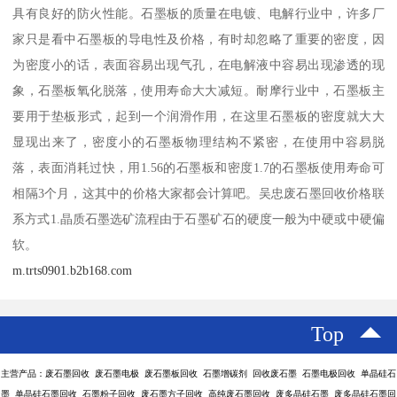
具有良好的防火性能。石墨板的质量在电镀、电解行业中，许多厂
家只是看中石墨板的导电性及价格，有时却忽略了重要的密度，因
为密度小的话，表面容易出现气孔，在电解液中容易出现渗透的现
象，石墨板氧化脱落，使用寿命大大减短。耐摩行业中，石墨板主
要用于垫板形式，起到一个润滑作用，在这里石墨板的密度就大大
显现出来了，密度小的石墨板物理结构不紧密，在使用中容易脱
落，表面消耗过快，用1.56的石墨板和密度1.7的石墨板使用寿命可
相隔3个月，这其中的价格大家都会计算吧。吴忠废石墨回收价格联
系方式1.晶质石墨选矿流程由于石墨矿石的硬度一般为中硬或中硬偏
软。
m.trts0901.b2b168.com
Top
主营产品：废石墨回收 废石墨电极 废石墨板回收 石墨增碳剂 回收废石墨 石墨电极回收 单晶硅石
墨 单晶硅石墨回收 石墨粉子回收 废石墨方子回收 高纯废石墨回收 废多晶硅石墨 废多晶硅石墨回