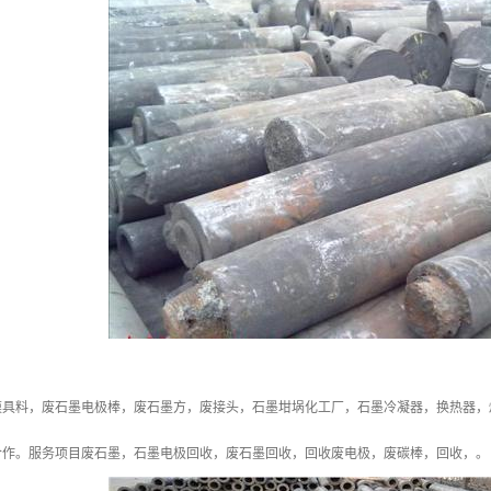
模具料，废石墨电极棒，废石墨方，废接头，石墨坩埚化工厂，石墨冷凝器，换热器，
合作。服务项目废石墨，石墨电极回收，废石墨回收，回收废电极，废碳棒，回收，。