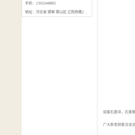
石墨粉回收
手机：15932448883
地址：河北省 邯郸 邯山区 辽阳西路295号
石墨换热器回收
石墨纸回收
回收石墨板
回收石墨电极
石墨板回收
石墨回收
回收冷凝器
如废石墨块，石墨
广大新老顾客洽谈