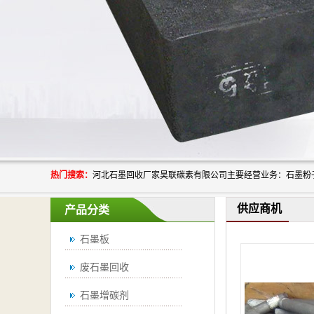
热门搜索：
供应商机
产品分类
石墨板
废石墨回收
石墨增碳剂