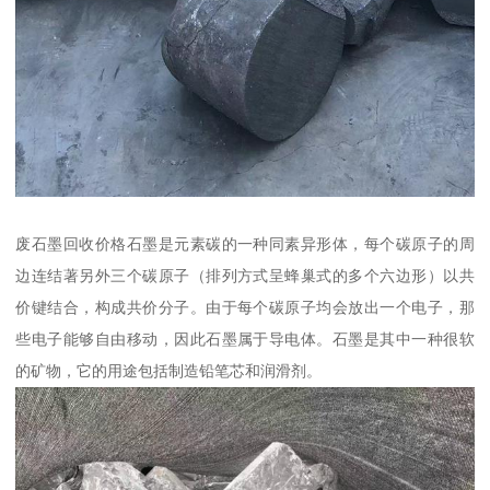
废石墨回收价格石墨是元素碳的一种同素异形体，每个碳原子的周
边连结著另外三个碳原子（排列方式呈蜂巢式的多个六边形）以共
价键结合，构成共价分子。由于每个碳原子均会放出一个电子，那
些电子能够自由移动，因此石墨属于导电体。石墨是其中一种很软
的矿物，它的用途包括制造铅笔芯和润滑剂。