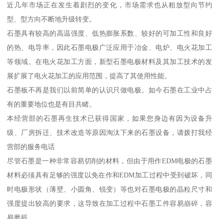
近几年市场正在发生着剧烈的变化，市场需求也从粗放型向节约
型、型方向不断地升级转变。
石墨具有较高的高温强度、低热膨胀系数、较好的可加工性和良好
的热、电导率，因此石墨电极广泛应用于冶金、电炉、电火花加工
等领域。在电火花加工方面，新型石墨电极材料及其加工技术的发
展扩展了电火花加工的应用范围，提高了其使用性能。
石墨板不再是我们以前简单的认识只做电极。如今石墨在工业中占
有的重要地位也是有目共睹。
本经营部的石墨再生技术已获得国家，如果您身边有因为设备升
级、厂房拆迁、技术改造等原因淘汰下来的石墨设备，请拨打我经
营部的服务电话
尽管石墨是一种非常容易切削的材料，但由于用作EDM电极的石墨
材料必须具有足够的强度以免在作和EDM加工过程中受到破坏，同
时电极形状（薄壁、小圆角、锐变）等也对石墨电极的晶粒尺寸和
强度提出较高的要求，这导致在加工过程中石墨工件容易崩碎，容
易磨损。