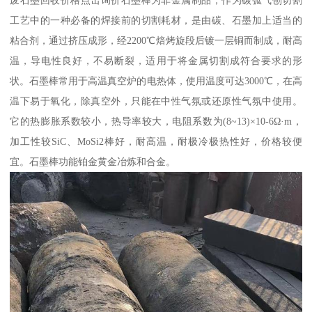
废石墨回收价格点击询价石墨棒为非金属制品，作为碳弧气刨切割
工艺中的一种必备的焊接前的切割耗材，是由碳、石墨加上适当的
粘合剂，通过挤压成形，经2200℃焙烤旋段后镀一层铜而制成，耐高
温，导电性良好，不易断裂，适用于将金属切割成符合要求的形
状。石墨棒常用于高温真空炉的电热体，使用温度可达3000℃，在高
温下易于氧化，除真空外，只能在中性气氛或还原性气氛中使用。
它的热膨胀系数较小，热导率较大，电阻系数为(8~13)×10-6Ω·m，
加工性较SiC、MoSi2棒好，耐高温，耐极冷极热性好，价格较便
宜。石墨棒功能铂金黄金冶炼和合金。