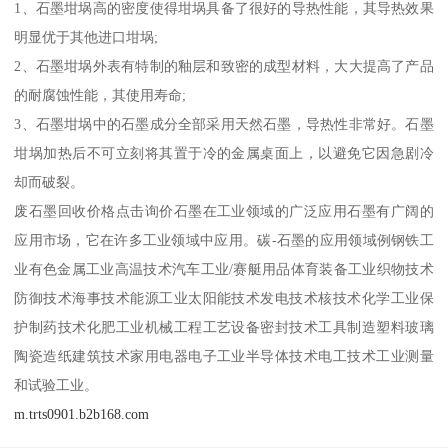
1、石墨坩埚高的密度使得坩埚具备了很好的导热性能，其导热效果
明显优于其他进口坩埚;
2、石墨坩埚外表有特制的釉层和致密的成型材料，大大提高了产品
的耐腐蚀性能，其使用寿命;
3、石墨坩埚中的石墨成分全部采用天然石墨，导热性非常好。石墨
坩埚加热后不可立刻将其置于冷的金属桌面上，以避免它因急剧冷
却而破裂。
废石墨回收价格点击询价石墨在工业领域的广泛应用石墨有广阔的
应用市场，它在许多工业领域中应用。碳-石墨的应用领域例钢铁工
业有色金属工业高温技术汽车工业/赛艇用品体育装备工业织物技术
防御技术海事技术能源工业太阳能技术发电技术核技术化学工业保
护制药技术化肥工业机械工程工艺设备密封技术工具制造塑料玻璃
陶瓷造纸建筑技术家用电器电子工业半导体技术电工技术工业测量
和试验工业。
m.trts0901.b2b168.com