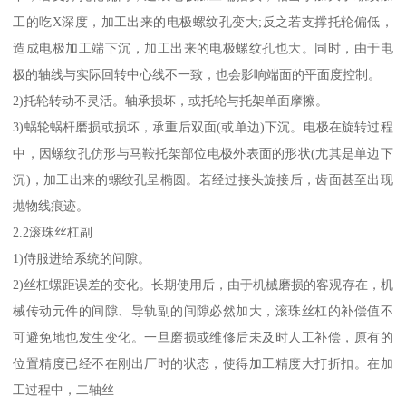
工的吃X深度，加工出来的电极螺纹孔变大;反之若支撑托轮偏低，
造成电极加工端下沉，加工出来的电极螺纹孔也大。同时，由于电
极的轴线与实际回转中心线不一致，也会影响端面的平面度控制。
2)托轮转动不灵活。轴承损坏，或托轮与托架单面摩擦。
3)蜗轮蜗杆磨损或损坏，承重后双面(或单边)下沉。电极在旋转过程
中，因螺纹孔仿形与马鞍托架部位电极外表面的形状(尤其是单边下
沉)，加工出来的螺纹孔呈椭圆。若经过接头旋接后，齿面甚至出现
抛物线痕迹。
2.2滚珠丝杠副
1)侍服进给系统的间隙。
2)丝杠螺距误差的变化。长期使用后，由于机械磨损的客观存在，机
械传动元件的间隙、导轨副的间隙必然加大，滚珠丝杠的补偿值不
可避免地也发生变化。一旦磨损或维修后未及时人工补偿，原有的
位置精度已经不在刚出厂时的状态，使得加工精度大打折扣。在加
工过程中，二轴丝