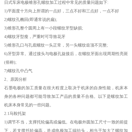
日式车床电极锥形孔螺纹加工过程中常见的质量问题如下:
1)平面度十方向上所谓的一点好，三点不好和三点好，一点不好
2)螺纹孔椭回(即通常说的扁);
3)锥形孔整个圆周上有一小段螺纹牙型缺损;
4)螺纹牙型瘦，严重时可导致花牙
5)锥形孔口与孔底螺纹一头正常，另一头螺纹齿顶不完整;
6)牙型异常。通过接头与电极孔旋接后，在螺纹牙面出现周期性亮斑
(俗称);
7)螺纹孔中凸气
2、原因分析
石墨电极的加工质量在很大程度上取决于机床的自身性能，机床本
身的各种问题都可能导致加工产品的质量不合格。以下是螺纹加工
机床本身常见的一些问题。
2.1马鞍托架
1)调节不当，支撑托轮偏高或偏低。在电极外圆加工尺寸一致的前提
下，若支撑托轮偏高，造成电极加工端抬头，相当于加大了螺纹加