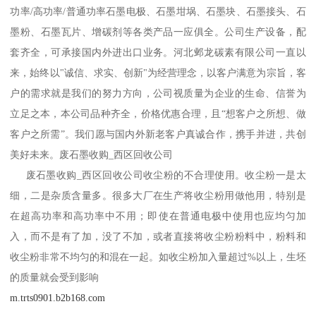
功率/高功率/普通功率石墨电极、石墨坩埚、石墨块、石墨接头、石
墨粉、石墨瓦片、增碳剂等各类产品一应俱全。公司生产设备，配
套齐全，可承接国内外进出口业务。河北邺龙碳素有限公司一直以
来，始终以"诚信、求实、创新"为经营理念，以客户满意为宗旨，客
户的需求就是我们的努力方向，公司视质量为企业的生命、信誉为
立足之本，本公司品种齐全，价格优惠合理，且“想客户之所想、做
客户之所需”。我们愿与国内外新老客户真诚合作，携手并进，共创
美好未来。废石墨收购_西区回收公司
废石墨收购_西区回收公司收尘粉的不合理使用。收尘粉一是太
细，二是杂质含量多。很多大厂在生产将收尘粉用做他用，特别是
在超高功率和高功率中不用；即使在普通电极中使用也应均匀加
入，而不是有了加，没了不加，或者直接将收尘粉粉料中，粉料和
收尘粉非常不均匀的和混在一起。如收尘粉加入量超过%以上，生坯
的质量就会受到影响
m.trts0901.b2b168.com