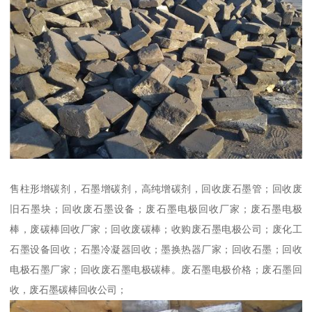
售柱形增碳剂，石墨增碳剂，高纯增碳剂，回收废石墨管；回收废
旧石墨块；回收废石墨设备；废石墨电极回收厂家；废石墨电极
棒，废碳棒回收厂家；回收废碳棒；收购废石墨电极公司；废化工
石墨设备回收；石墨冷凝器回收；墨换热器厂家；回收石墨；回收
电极石墨厂家；回收废石墨电极碳棒。废石墨电极价格；废石墨回
收，废石墨碳棒回收公司；