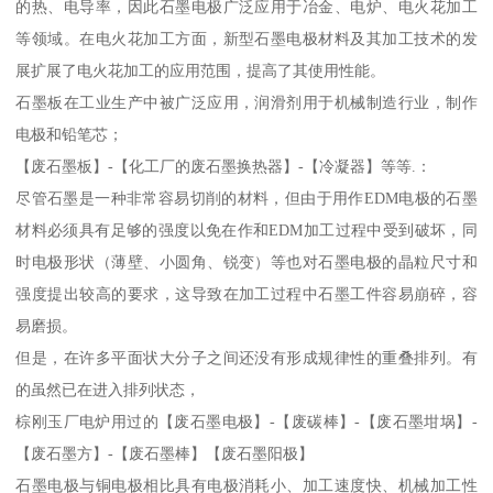
的热、电导率，因此石墨电极广泛应用于冶金、电炉、电火花加工
等领域。在电火花加工方面，新型石墨电极材料及其加工技术的发
展扩展了电火花加工的应用范围，提高了其使用性能。
石墨板在工业生产中被广泛应用，润滑剂用于机械制造行业，制作
电极和铅笔芯；
【废石墨板】-【化工厂的废石墨换热器】-【冷凝器】等等.：
尽管石墨是一种非常容易切削的材料，但由于用作EDM电极的石墨
材料必须具有足够的强度以免在作和EDM加工过程中受到破坏，同
时电极形状（薄壁、小圆角、锐变）等也对石墨电极的晶粒尺寸和
强度提出较高的要求，这导致在加工过程中石墨工件容易崩碎，容
易磨损。
但是，在许多平面状大分子之间还没有形成规律性的重叠排列。有
的虽然已在进入排列状态，
棕刚玉厂电炉用过的【废石墨电极】-【废碳棒】-【废石墨坩埚】-
【废石墨方】-【废石墨棒】【废石墨阳极】
石墨电极与铜电极相比具有电极消耗小、加工速度快、机械加工性