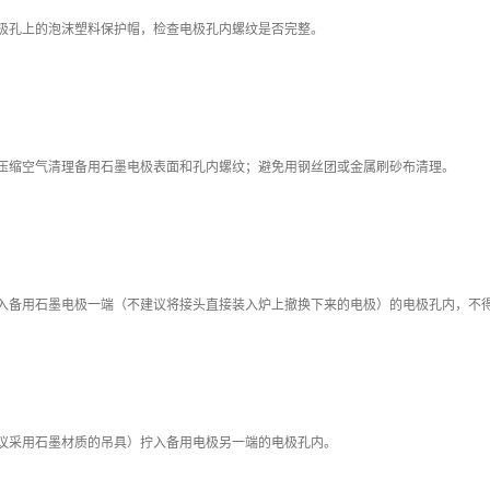
电极孔上的泡沫塑料保护帽，检查电极孔内螺纹是否完整。
的压缩空气清理备用石墨电极表面和孔内螺纹；避免用钢丝团或金属刷砂布清理。
旋入备用石墨电极一端（不建议将接头直接装入炉上撤换下来的电极）的电极孔内，不
建议采用石墨材质的吊具）拧入备用电极另一端的电极孔内。