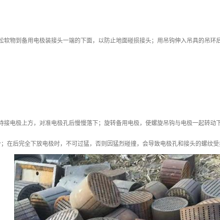
垫松软物到备用电极装接头一端的下面，以防止地面碰损接头；用吊钩伸入吊具的吊环
待接电极上方，对准电极孔后慢慢落下；旋转备用电极，使螺旋吊钩与电极一起转动下降
分；在后完全下放电极时，不可过猛，否则因猛烈碰撞，会导致电极孔和接头的螺纹受