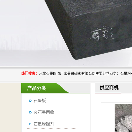
热门搜索：
供应商机
产品分类
石墨板
废石墨回收
石墨增碳剂