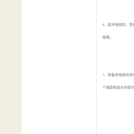
6、起吊电极时，
碰撞。
7、将备用电极吊到
个端面和接头的部