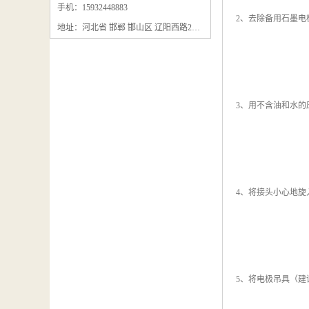
石墨粉回收
手机：15932448883
2、去除备用石墨
地址：河北省 邯郸 邯山区 辽阳西路295号
石墨换热器回收
石墨纸回收
回收石墨板
3、用不含油和水
回收石墨电极
石墨板回收
石墨回收
4、将接头小心地
回收冷凝器
5、将电极吊具（