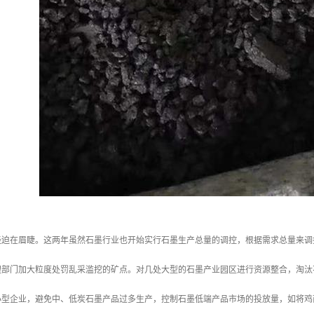
经迫在眉睫。这两年虽然石墨行业也开始实行石墨生产总量的调控，根据需求总量来调
理部门加大粒度处罚乱采滥挖的矿点。对几处大型的石墨产业园区进行资源整合，淘汰
小型企业，避免中、低炭石墨产品过多生产，控制石墨低端产品市场的投放量，如将鸡