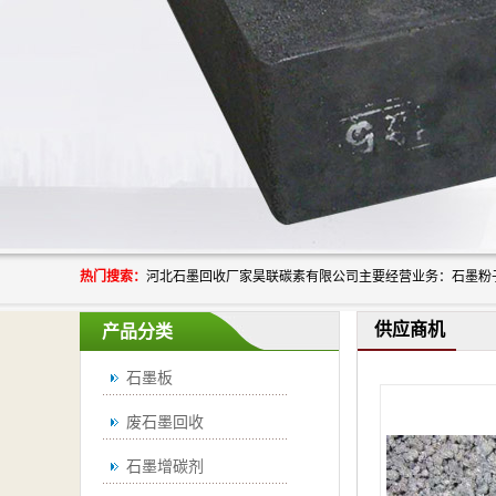
热门搜索：
供应商机
产品分类
石墨板
废石墨回收
石墨增碳剂