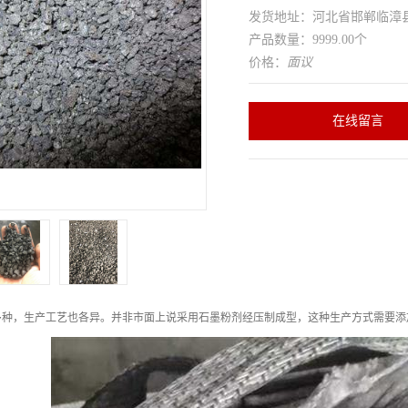
发货地址：河北省邯郸临
产品数量：9999.00个
价格：
面议
在线留言
多种，生产工艺也各异。并非市面上说采用石墨粉剂经压制成型，这种生产方式需要添