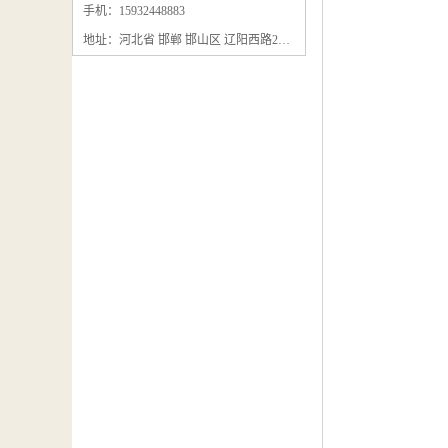
石墨粉回收
手机：15932448883
地址：河北省 邯郸 邯山区 辽阳西路295号
石墨换热器回收
石墨纸回收
回收石墨板
回收石墨电极
石墨板回收
石墨回收
回收冷凝器