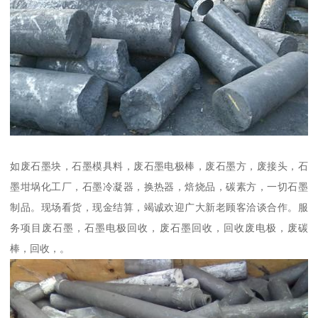
如废石墨块，石墨模具料，废石墨电极棒，废石墨方，废接头，石
墨坩埚化工厂，石墨冷凝器，换热器，焙烧品，碳素方，一切石墨
制品。现场看货，现金结算，竭诚欢迎广大新老顾客洽谈合作。服
务项目废石墨，石墨电极回收，废石墨回收，回收废电极，废碳
棒，回收，。