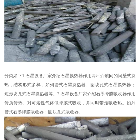
分类如下1.石墨设备厂家介绍石墨换热器作用两种介质间的间壁式换
热，结构形式多样，如列管式石墨换热器、圆块孔式石墨换热器；
矩形块孔式石墨换热器等。2.石墨设备厂家介绍石墨降膜吸收器作用
传质传热。对可溶性气体做降膜式吸收，并同时带走吸收热。如列
管式石墨降膜吸收器；圆块孔式吸收器。