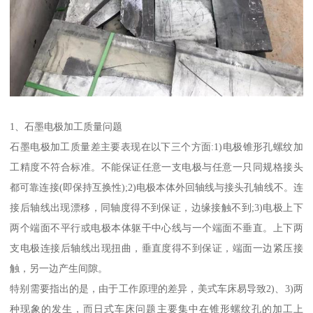
1、石墨电极加工质量问题
石墨电极加工质量差主要表现在以下三个方面:1)电极锥形孔螺纹加
工精度不符合标准。不能保证任意一支电极与任意一只同规格接头
都可靠连接(即保持互换性);2)电极本体外回轴线与接头孔轴线不。连
接后轴线出现漂移，同轴度得不到保证，边缘接触不到;3)电极上下
两个端面不平行或电极本体躯干中心线与一个端面不垂直。上下两
支电极连接后轴线出现扭曲，垂直度得不到保证，端面一边紧压接
触，另一边产生间隙。
特别需要指出的是，由于工作原理的差异，美式车床易导致2)、3)两
种现象的发生，而日式车床问题主要集中在锥形螺纹孔的加工上