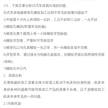
131，下面主要分析日式车床易出现的问题。
日式车床电极锥形孔螺纹加工过程中常见的质量问题如下:
1)平面度十方向上所谓的一点好，三点不好和三点好，一点不好
2)螺纹孔椭回(即通常说的扁);
3)锥形孔整个圆周上有一小段螺纹牙型缺损;
4)螺纹牙型瘦，严重时可导致花牙
5)锥形孔口与孔底螺纹一头正常，另一头螺纹齿顶不完整;
6)牙型异常。通过接头与电极孔旋接后，在螺纹牙面出现周期性亮斑
(俗称);
7)螺纹孔中凸气
2、原因分析
石墨电极的加工质量在很大程度上取决于机床的自身性能，机床本
身的各种问题都可能导致加工产品的质量不合格。以下是螺纹加工
机床本身常见的一些问题。
2.1马鞍托架