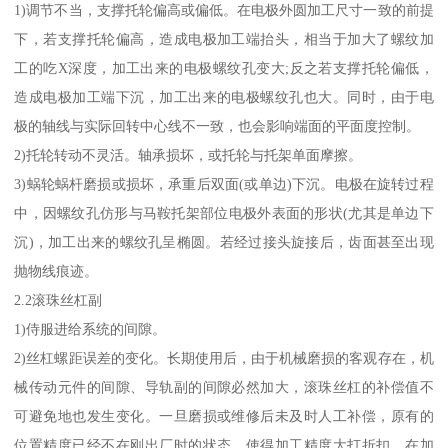
1)调节不当，支撑托轮偏高或偏低。在电极外圆加工尺寸一致的前提
下，若支撑托轮偏高，造成电极加工端抬头，相当于加大了螺纹加
工的吃X深度，加工出来的电极螺纹孔变大;反之若支撑托轮偏低，
造成电极加工端下沉，加工出来的电极螺纹孔也大。同时，由于电
极的轴线与实际回转中心线不一致，也会影响端面的平面度控制。
2)托轮转动不灵活。轴承损坏，或托轮与托架单面摩擦。
3)蜗轮蜗杆磨损或损坏，承重后双面(或单边)下沉。电极在旋转过程
中，因螺纹孔仿形与马鞍托架部位电极外表面的形状(尤其是单边下
沉)，加工出来的螺纹孔呈椭圆。若经过接头旋接后，齿面甚至出现
抛物线痕迹。
2.2滚珠丝杠副
1)侍服进给系统的间隙。
2)丝杠螺距误差的变化。长期使用后，由于机械磨损的客观存在，机
械传动元件的间隙、导轨副的间隙必然加大，滚珠丝杠的补偿值不
可避免地也发生变化。一旦磨损或维修后未及时人工补偿，原有的
位置精度已经不在刚出厂时的状态，使得加工精度大打折扣。在加