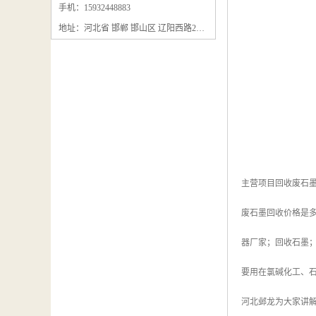
石墨粉回收
手机：15932448883
地址：河北省 邯郸 邯山区 辽阳西路295号
石墨换热器回收
石墨纸回收
回收石墨板
回收石墨电极
石墨板回收
石墨回收
主营项目回收废石
回收冷凝器
废石墨回收价格是
器厂家；回收石墨
要用在氯碱化工、
河北邺龙为大家讲解