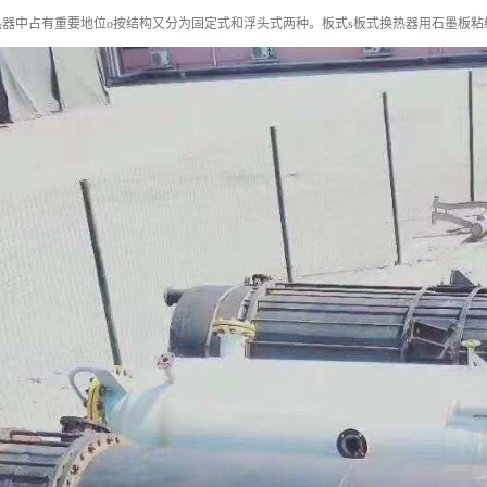
器中占有重要地位o按结构又分为固定式和浮头式两种。板式s板式换热器用石墨板粘