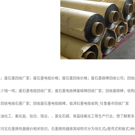
墨；废石墨回收厂家；废石墨电极价格；废石墨回收价格；废石墨碳棒回收公司；回收
多少钱一吨；废石墨电极回收厂家；废石墨电极棒废碳棒回收厂家；回收废碳棒；收购
；回收电极石墨厂家；回收废石墨电极碳棒。临漳石墨电极收购_吐鲁番市回收厂家
石油化工、氟化盐、钛白、锆业、、氯化石蜡、单晶硅氟化工等生产行业。想了解更多
河北石墨换热器报价相关知识。石墨换热器按其结构可分为块孔式p管壳式和板式3种