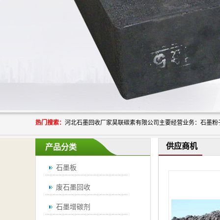
热门搜索：
供应商机
产品分类
石墨板
废石墨回收
石墨增碳剂