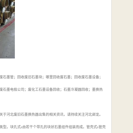
废石墨管；回收废旧石墨块；哪里回收废石墨；回收废石墨设备；
废石墨电极公司；废化工石墨设备回收；石墨冷凝器回收；墨换热
关于河北废旧石墨换热器出售的相关资讯，请持续关注河北邺龙。
类型。块孔式s由若干个带孔的块状石墨组件组装而成。管壳式s管壳