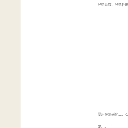
导热系数、导热性
要用在氯碱化工、
龙。。