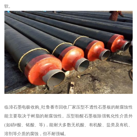
软。
临漳石墨电极收购_吐鲁番市回收厂家压型不透性石墨板的耐腐蚀性
能主要取决于树脂的耐腐蚀性。压型盼醒石墨板除强氧化性介质外
(如硝#酸、铭酸、等)，能耐大多数无机酸、有机酸、盐类及有机、
溶剂等介质的腐蚀，但不耐强碱。