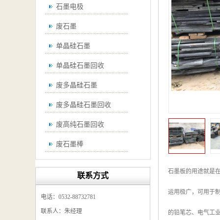
石墨电极
废石墨
单晶硅石墨
单晶硅石墨回收
废多晶硅石墨
废多晶硅石墨回收
废高纯石墨回收
废石墨棒
废石墨棒回收
石墨板的用途就是
联系方式
废石墨换热器回收
运用极广，可用于
电话：0532-88732781
高纯石墨回收
联系人：朱经理
的铅笔芯、电气工