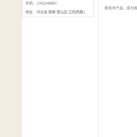
石墨粉回收
手机：15932448883
新技术产品，成为各
地址：河北省 邯郸 邯山区 辽阳西路295号
石墨换热器回收
石墨纸回收
回收石墨板
回收石墨电极
石墨板回收
石墨回收
回收冷凝器