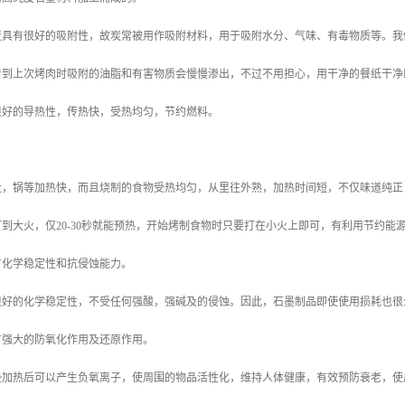
具有很好的吸附性，故炭常被用作吸附材料，用于吸附水分、气味、有毒物质等。我
看到上次烤肉时吸附的油脂和有害物质会慢慢渗出，不过不用担心，用干净的餐纸干净
很好的导热性，传热快，受热均匀，节约燃料。
，锅等加热快，而且烧制的食物受热均匀，从里往外熟，加热时间短，不仅味道纯正
到大火，仅20-30秒就能预热，开始烤制食物时只要打在小火上即可，有利用节约能
化学稳定性和抗侵蚀能力。
很好的化学稳定性，不受任何强酸，强碱及的侵蚀。因此，石墨制品即使使用损耗也很
强大的防氧化作用及还原作用。
垫加热后可以产生负氧离子，使周围的物品活性化，维持人体健康，有效预防衰老，使