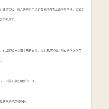
们做过实验，前几天烤肉用过的石墨烤盘看上去非常干净，但放到
即可使用了。
，而且能锁住食物本来的养分。我们做过实验，用石墨烤盘烤肉
源。
少，只要干净还如新的一样。
皮肤充满光泽和弹性。