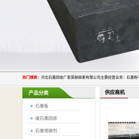
热门搜索：
供应商机
产品分类
石墨板
废石墨回收
石墨增碳剂