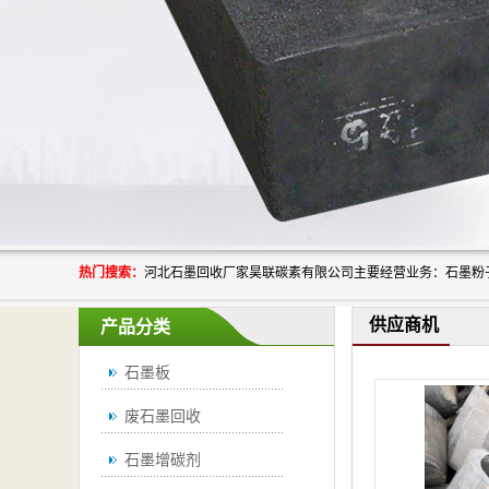
热门搜索：
供应商机
产品分类
石墨板
废石墨回收
石墨增碳剂