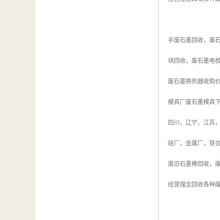
手废石墨回收，废
块回收，废石墨电
废石墨换热器收购
模具厂废石墨模具
四川，辽宁，江苏，
硅厂，金属厂，铁
废旧石墨棒回收，废
经营理念回收各种