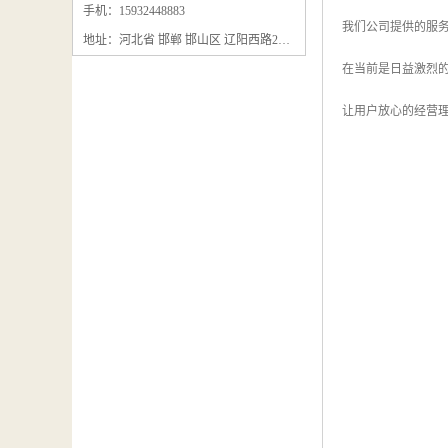
石墨粉回收
手机：15932448883
我们公司提供的服务
地址：河北省 邯郸 邯山区 辽阳西路295号
石墨换热器回收
在当前是日益激烈
石墨纸回收
让用户放心的经营
回收石墨板
回收石墨电极
石墨板回收
石墨回收
回收冷凝器