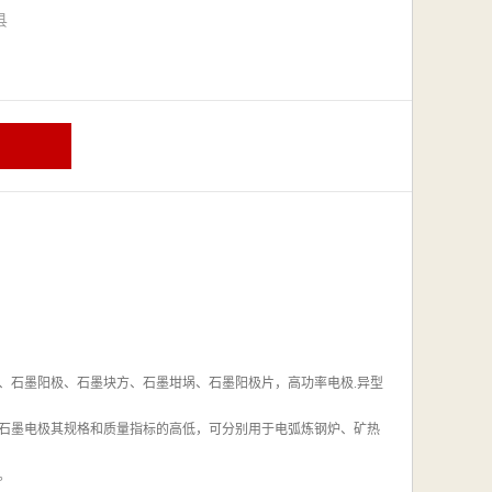
漳县
、石墨阳极、石墨块方、石墨坩埚、石墨阳极片，高功率电极.异型
石墨电极其规格和质量指标的高低，可分别用于电弧炼钢炉、矿热
。