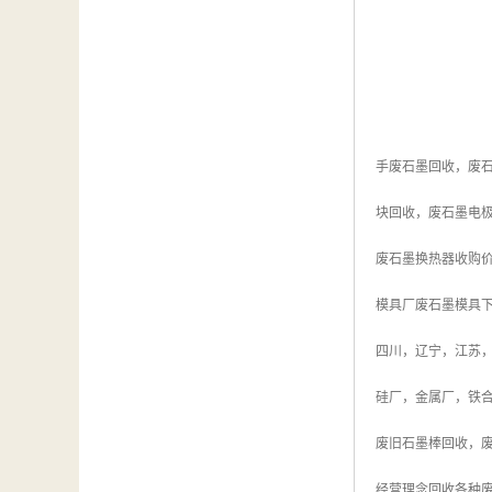
手废石墨回收，废
块回收，废石墨电
废石墨换热器收购
模具厂废石墨模具
四川，辽宁，江苏，
硅厂，金属厂，铁
废旧石墨棒回收，废
经营理念回收各种