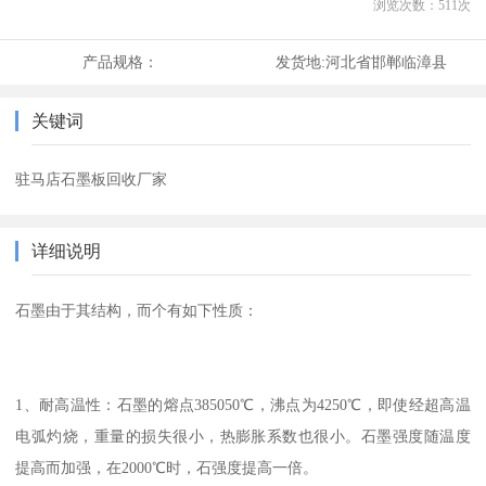
浏览次数：
511
次
产品规格：
发货地:
河北省邯郸临漳县
关键词
驻马店石墨板回收厂家
详细说明
石墨由于其结构，而个有如下性质：
1、耐高温性：石墨的熔点385050℃，沸点为4250℃，即使经超高温
电弧灼烧，重量的损失很小，热膨胀系数也很小。石墨强度随温度
提高而加强，在2000℃时，石强度提高一倍。