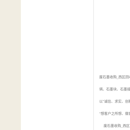
废石墨收购_西区回
埚、石墨块、石墨
以"诚信、求实、
“想客户之所想、做
废石墨收购_西区