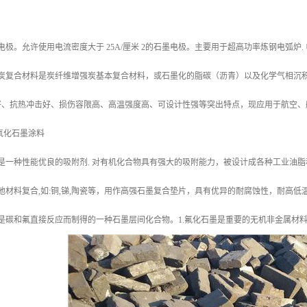
电极。允许使用电流密度大于 25A/厘米 2的石墨电极。主要用于超高功率炼钢电弧炉.
 炭复合材料是炭纤维增强炭基本复合材料，或石墨化的脂碳（沥青）以及化学气相沉积
好、抗热冲击好、损伤容限高、高温强度高、可设计性强等突出特点，现应用于航空、
氧化石墨涂料
墨是一种性能优良的吸附剂. 对有机化合物具有强大的吸附能力，被设计成各种工业油
其他材料复合,如:铜,锑,陶瓷等，用作高强石墨复合垫片，具有优异的耐腐蚀性，耐高
墨是碳和氟直接反应而制得的一种石墨层间化合物。1.氟化石墨是重要的无机非金属材料