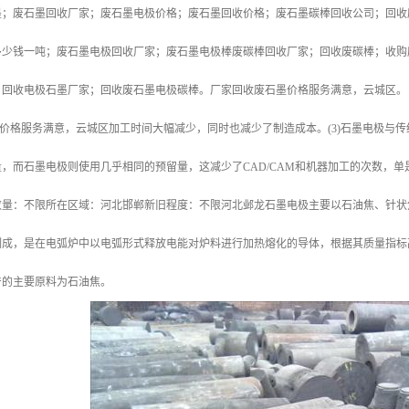
墨；废石墨回收厂家；废石墨电极价格；废石墨回收价格；废石墨碳棒回收公司；回收
多少钱一吨；废石墨电极回收厂家；废石墨电极棒废碳棒回收厂家；回收废碳棒；收购
；回收电极石墨厂家；回收废石墨电极碳棒。厂家回收废石墨价格服务满意，云城区。
格服务满意，云城区加工时间大幅减少，同时也减少了制造成本。(3)石墨电极与传
，而石墨电极则使用几乎相同的预留量，这减少了CAD/CAM和机器加工的次数，
数量：不限所在区域：河北邯郸新旧程度：不限河北邺龙石墨电极主要以石油焦、针状
制成，是在电弧炉中以电弧形式释放电能对炉料进行加热熔化的导体，根据其质量指标
产的主要原料为石油焦。