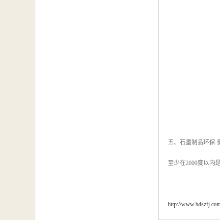
五、石墨制品环保·
至少在2000度以
http://www.bdszfj.co