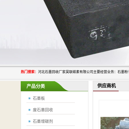
热门搜索：
供应商机
产品分类
石墨板
废石墨回收
石墨增碳剂