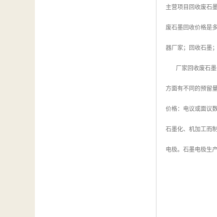
主营项目回收废石
废石墨回收价格是
器厂家；回收石墨
厂家回收废石墨价
方面有不同的预留量
价格：电议或面议
石墨化、机加工而
电极。石墨电极生