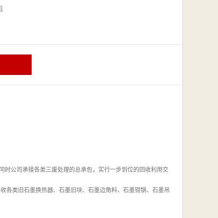
漳县
同时公司承接各类三废处理的总承包，实行一步到位的回收利用交
回收各类旧石墨换热器、石墨旧块、石墨边角料、石墨钳锅、石墨吊