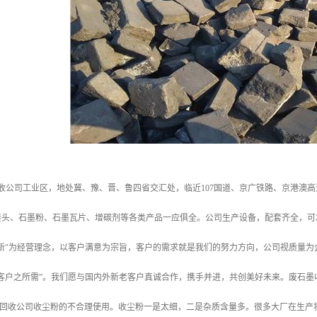
收公司工业区，地处冀、豫、晋、鲁四省交汇处，临近107国道、京广铁路、京港澳高
接头、石墨粉、石墨瓦片、增碳剂等各类产品一应俱全。公司生产设备，配套齐全，可
创新"为经营理念，以客户满意为宗旨，客户的需求就是我们的努力方向，公司视质量
客户之所需”。我们愿与国内外新老客户真诚合作，携手并进，共创美好未来。废石墨
回收公司收尘粉的不合理使用。收尘粉一是太细，二是杂质含量多。很多大厂在生产