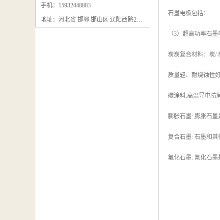
石墨粉回收
手机：15932448883
石墨电极包括：
地址：河北省 邯郸 邯山区 辽阳西路295号
石墨换热器回收
（3）超高功率石墨
石墨纸回收
炭炭复合材料：炭/
回收石墨板
质量轻、耐烧蚀性
回收石墨电极
碳涂料:高温导电抗
石墨板回收
膨胀石墨: 膨胀石
石墨回收
复合石墨: 石墨和
回收冷凝器
氟化石墨: 氟化石