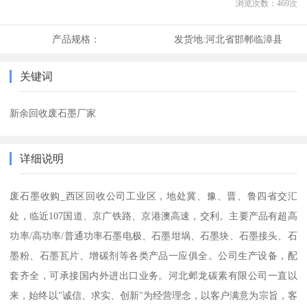
浏览次数：
469
次
产品规格：
发货地:
河北省邯郸临漳县
关键词
新余回收废石墨厂家
详细说明
废石墨收购_西区回收公司工业区，地处冀、豫、晋、鲁四省交汇
处，临近107国道、京广铁路、京港澳高速，交利。主要产品有超高
功率/高功率/普通功率石墨电极、石墨坩埚、石墨块、石墨接头、石
墨粉、石墨瓦片、增碳剂等各类产品一应俱全。公司生产设备，配
套齐全，可承接国内外进出口业务。河北邺龙碳素有限公司一直以
来，始终以"诚信、求实、创新"为经营理念，以客户满意为宗旨，客