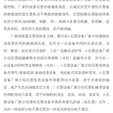
易控制。厂家回收废石墨价格服务满意，云城区压型不透性石墨板
的耐腐蚀性能主要取决于树脂的耐腐蚀性。压型盼醒石墨板除强氧
化性介质外(如硝#酸、铭酸、等)，能耐大多数无机酸、有机酸、盐
类及有机、溶剂等介质的腐蚀，但不耐强碱。
厂家回收废石墨回收多少钱，夏河县3.石墨设备厂家介绍燃烧合
成装置作用的燃烧或合成。也可在一台设备内同时完成合成、冷
却、吸收；如水套式合成炉，三合一盐酸合成炉等。4.石墨设备厂家
介绍石墨硫酸稀释冷却器作用稀释（冷却）硫酸等介质，并可在一
台设备内同时带走稀释热（冷却）。5.石墨设备厂家介绍石墨塔类设
备作用气-液相或液-液相传质设备。包括板式塔及填料塔等。6.石墨
设备厂家介绍石墨泵类设备作用配用动力装置，用于对液体的输
送，或产生负压抽吸其它介质；7.石墨设备厂家介绍石墨机械类设备
作用配用动力装置，用于对物料的混合、反应、浓缩、蒸发等。8.石
墨设备厂家介绍透性石墨设备作用具有微孔的碳（或石墨）元件，
允许一种或部分粒子透过而另一种或另外部分粒子通过。