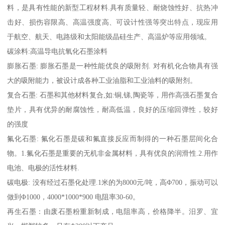
料，是具有性能的新型工程材料.具有质量轻、耐烧蚀性好、抗热冲
击好、损伤容限高、高温强度高、可设计性强等突出特点，现应用
于航空、航天、电路级和太阳能级晶硅生产、高温炉等应用领域。
碳涂料:高温导电抗氧化石墨涂料
膨胀石墨: 膨胀石墨是一种性能优良的吸附剂. 对有机化合物具有强
大的吸附能力，被设计成各种工业油脂和工业油料的吸附剂。
复合石墨: 石墨和其他材料复合,如:铜,锑,陶瓷等，用作高强石墨复合
垫片，具有优异的耐腐蚀性，耐高低温，良好的压缩回弹性，较好
的强度
氟化石墨: 氟化石墨是碳和氟直接反应而制得的一种石墨层间化合
物。1.氟化石墨是重要的无机非金属材料，具有优良的润滑性.2.用作
电池、电极的活性材料.
碳电极: 没有经过石墨化处理.1米的为8000元/吨，高Φ700，振动可以
做到Φ1000，4000*1000*900 电阻率30-60。
再生石墨：由废石墨粉重新制成，电阻率高，价格降半。汨罗、宜