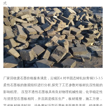
式
厂家回收废石墨价格服务满意，云城区4.对半固态铸轧钛青铜3.5-3.5
柔性石墨板的微观组织进行分析,探究了工艺参数对板材抗压性能的
影响机理。 压型不透性石墨板具有良好物理机械性能，化学稳定性
与浸溃型石墨板相同，并且因是模压生产，板材规整，施工方便，
节省板材挑选时间，设备整衬压型石墨板表面整齐美观，错缝量也