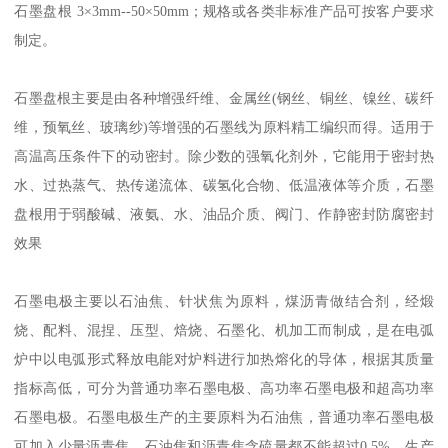
石墨盘根 3×3mm--50×50mm；规格或各类非标准产品可按客户要求
制定。
石墨盘根主要是由各种增强纤维、金属丝(钢丝、铜丝、镍丝、碳纤
维，预氧丝、玻璃纱)等增强的石墨线为原料精工编织而得。适用于
高温高压条件下的动密封。除少数的强氧化剂外，它能用于密封热
水、过热蒸气、热传递流体、碳氢化合物、低温液体等介质，石墨
盘根用于弱酸碱、液氨、水、油品介质、阀门、作静密封防腐密封
效果
石墨电极主要以石油焦、针状焦为原料，煤沥青做结合剂，经煅
烧、配料、混捏、压型、焙烧、石墨化、机加工而制成，是在电弧
炉中以电弧形式释放电能对炉料进行加热熔化的导体，根据其质量
指标高低，可分为普通功率石墨电极、高功率石墨电极和超高功率
石墨电极。石墨电极生产的主要原料为石油焦，普通功率石墨电极
可加入少量沥青焦，石油焦和沥青焦含硫量都不能超过0.5%。生产