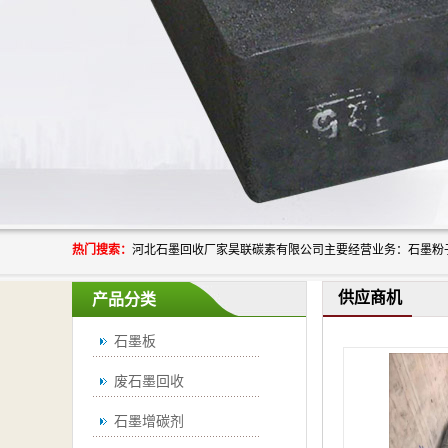
热门搜索：
供应商机
产品分类
石墨板
废石墨回收
石墨增碳剂