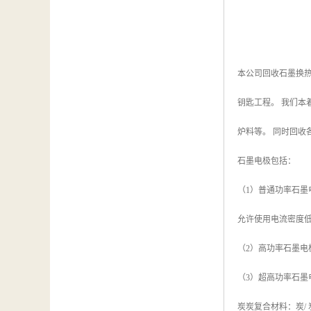
本公司回收石墨换
钥匙工程。 我们
炉料等。 同时回收
石墨电极包括：
（1）普通功率石墨
允许使用电流密度低
（2）高功率石墨电
（3）超高功率石墨
炭炭复合材料：炭/