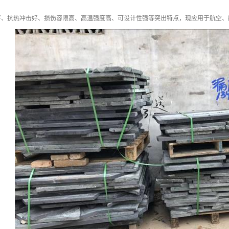
好、抗热冲击好、损伤容限高、高温强度高、可设计性强等突出特点，现应用于航空、