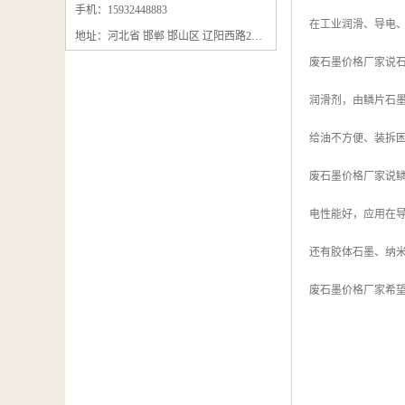
石墨粉回收
手机：15932448883
在工业润滑、导电
地址：河北省 邯郸 邯山区 辽阳西路295号
石墨换热器回收
废石墨价格厂家说
石墨纸回收
润滑剂，由鳞片石
回收石墨板
给油不方便、装拆
回收石墨电极
废石墨价格厂家说
石墨板回收
电性能好，应用在
石墨回收
还有胶体石墨、纳
回收冷凝器
废石墨价格厂家希