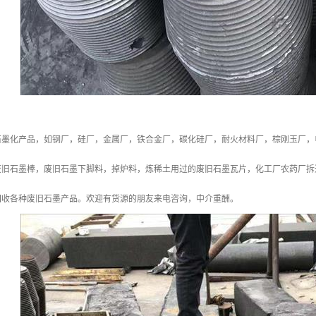
石墨化产品，如钢厂，硅厂，金属厂，铁合金厂，碳化硅厂，耐火材料厂，棕刚玉厂，
废旧石墨棒，废旧石墨下脚料，掉炉料，炼稀土用过的废旧石墨瓦片，化工厂农药厂拆
回收各种废旧石墨产品。欢迎有货源的朋友来电咨询，中介重酬。