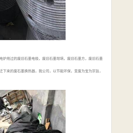
电炉用过的废旧石墨电极，废旧石墨坩埚，废旧石墨方，废旧石墨
迁下来的废石墨换热器，我公司，以节能环保，变废为宝为宗旨，