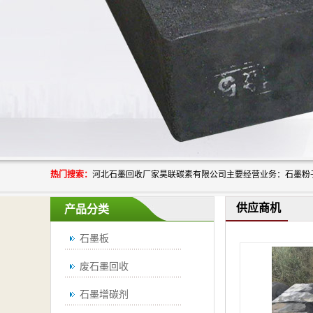
热门搜索：
供应商机
产品分类
石墨板
废石墨回收
石墨增碳剂