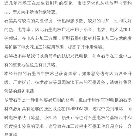
近几年市场正在发生着剧烈的变化，市场需求也从粗放型向节约
型、型方向不断地升级转变。
石墨具有较高的高温强度、低热膨胀系数、较好的可加工性和良好
的热、电导率，因此石墨电极广泛应用于冶金、电炉、电火花加工
等领域。在电火花加工方面，新型石墨电极材料及其加工技术的发
展扩展了电火花加工的应用范围，提高了其使用性能。
石墨板不再是我们以前简单的认识只做电极。如今石墨在工业中占
有的重要地位也是有目共睹。
本经营部的石墨再生技术已获得国家，如果您身边有因为设备升
级、厂房拆迁、技术改造等原因淘汰下来的石墨设备，请拨打我经
营部的服务电话
尽管石墨是一种非常容易切削的材料，但由于用作EDM电极的石墨
材料必须具有足够的强度以免在作和EDM加工过程中受到破坏，同
时电极形状（薄壁、小圆角、锐变）等也对石墨电极的晶粒尺寸和
强度提出较高的要求，这导致在加工过程中石墨工件容易崩碎，容
易磨损。