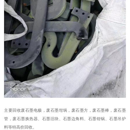
主要回收废石墨电极，废石墨坩埚，废石墨方，废石墨棒，废石墨
管，废石墨换热器、石墨旧块、石墨边角料、石墨钳锅、石墨吊炉
料等特高价回收。