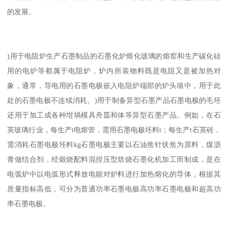
的发展。
)用于电阻炉生产石墨制品的石墨化炉熔化玻璃的熔窑和生产碳化硅
用的电炉等都属于电阻炉，炉内所装物料既是电阻又是被加热对
象，通常，导电用的石墨电极嵌入电阻炉端部的炉头墙中，用于此
处的石墨电极不连续消耗。)用于制备异型石墨产品石墨电极的毛坯
还用于加工成各种坩埚模具舟皿和体等异型石墨产品。例如，在石
英玻璃行业，每生产t电熔管，需用石墨电极坯料t；每生产t石英砖，
需消耗石墨电极坯料kg石墨电极主要以石油焦针状焦为原料，煤沥
青做结合剂，经煅烧配料混捏压型焙烧石墨化机加工而制成，是在
电弧炉中以电弧形式释放电能对炉料进行加热熔化的导体，根据其
质量指标高低，可分为普通功率石墨电极高功率石墨电极和超高功
率石墨电极。