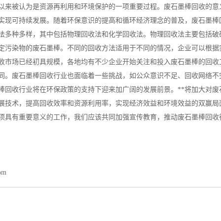
以来被认为是资源再利用和环境保护的一项重要过程。废石墨棒回收的意
实现可持续发展。随着环保意识的提高和循环经济理念的普及，废石墨棒
法多种多样，其中包括物理回收法和化学回收法。物理回收法主要包括破
定污染物的废石墨棒。不同的回收方法适用于不同的情况，企业可以根据
收市场已经初具规模，各地均有不少企业开始关注和投入废石墨棒的回收
同。废石墨棒回收行业也面临着一些挑战，如公众意识不足、回收网络不
棒回收行业将在环保政策的支持下迎来加广阔的发展前景。**将加大对
展技术，提高回收效率和资源利用率，实现经济效益和环境效益的双赢局
项具有重要意义的工作，我们应该共同加强宣传教育，推动废石墨棒回收
com