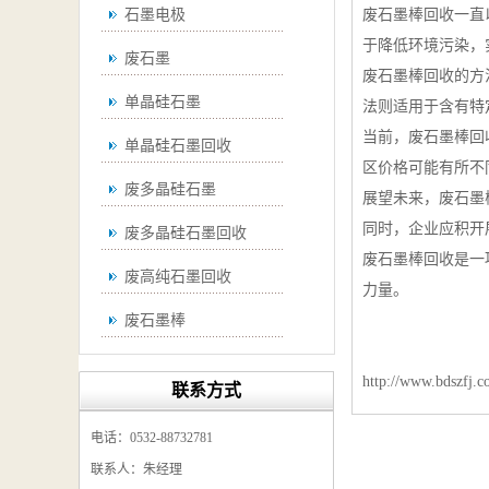
石墨电极
废石墨棒回收一直
于降低环境污染，
废石墨
废石墨棒回收的方
单晶硅石墨
法则适用于含有特
当前，废石墨棒回
单晶硅石墨回收
区价格可能有所不
废多晶硅石墨
展望未来，废石墨
同时，企业应积开
废多晶硅石墨回收
废石墨棒回收是一
废高纯石墨回收
力量。
废石墨棒
废石墨棒回收
http://www.bdszfj.
联系方式
废石墨换热器回收
电话：0532-88732781
高纯石墨回收
联系人：朱经理