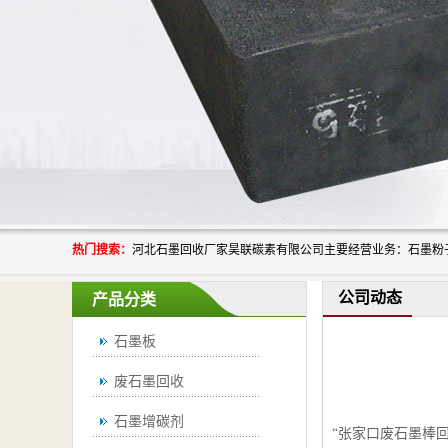
热门搜索：
公司动态
产品分类
石墨板
废石墨回收
石墨增碳剂
“张家口废石墨棒回