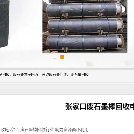
河北石墨回收厂家昊联碳素有限公司主要经营业务：石墨粉子回收、废石墨方子回收、高纯废石墨回收、废石墨回收、石墨电极回收、废石墨板回收、石墨增碳剂、单晶硅石墨、单晶硅石墨回收、废多晶硅石墨、废多晶硅石墨回收、废高纯石墨回收、废石墨、废石墨棒、废石墨棒回收、废石墨换热器回收、高纯石墨回收、石墨粉回收、石墨换热器回收、石墨纸回收、回收石墨板、回收石墨电极、石墨板回收、石墨回收。
张家口废石墨棒回收
收电话” ：废石墨棒回收行业 助力资源循环利用